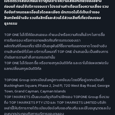
โปรดตรวจสอบให้แน่ใจว่าคุณเข้าใจความเสี่ยงที่เกี่ยวข้องอย่าง
ถ่องแท้ ก่อนใช้บริการของเรา โปรดอ่านคำเตือนเรื่องความเสี่ยง รวม
ถึงข้อกำหนดและเงื่อนไขโดยละเอียด นักเทรดไม่ได้เป็นเจ้าของ
สินทรัพย์อ้างอิง รวมถึงสิทธิ์และส่วนได้ส่วนเสียที่เกี่ยวข้องของ
ธุรกรรม
TOP ONE ไม่ได้ให้ข้อเสนอแนะ คำแนะนำหรือความคิดเห็นใดๆ ในการซื้อ
การถือครอง หรือการขายผลิตภัณฑ์การเทรดของเรา
ผลิตภัณฑ์ทั้งหมดที่เรามีให้ เป็นอนุพันธ์ที่ซื้อขายกันนอกตลาด โดยอ้างอิง
ตามสินทรัพย์ทั่วโลก บริการทั้งหมดที่ TOP ONE นำเสนอนั้น เป็นเพียงการ
ดำเนินการตามคำสั่งการเทรดเท่านั้น
TOP ONE ไม่ได้ออก ซื้อ หรือขายสกุลเงินดิจิทัล และเราไม่ใช่แพลตฟอร์ม
แลกเปลี่ยนสกุลเงินดิจิทัล
TOPONE Group จดทะเบียนในหมู่เกาะเคย์แมน โดยมีที่อยู่จดทะเบียนที่:
Buckingham Square, Phase 2, 2nd FI, 720 West Bay Road, George
Town, Grand Cayman, Cayman Islands
TOP 1 MARKETS เป็นแบรนด์ธุรกิจค้าปลีกของ TOPONE Group ซึ่งรวม
ถึง TOP 1 MARKETS PTY LTD และ TOP 1 MARKETS LIMITED บริษัท
เหล่านี้ให้บริการภายใต้ระเบียบข้อบังคับของท้องถิ่น และมีใบอนุญาตและใบ
อนุญาตประกอบกิจการบริการของตนเอง