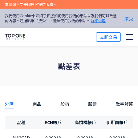
本網站不向美國居民提供服務。
我們使用Cookie來詳細了解您如何使用我們的網站以及我們可以改進
接受
的內容。通過點擊“接受”，繼續使用我們的網站。
詳細內容
立即交易
交易市場
點差表
交易平台
市場分析
交易培訓
外匯
商品
股指
股票
數字貨幣
優惠活動
品種
ECN帳戶
高槓桿帳戶
伊斯蘭帳戶
關於我們
AUDCAD
0.00018
0.00018
0.00018