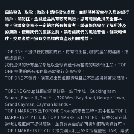
風險警告 | 取款：取款申請將很快處理，並即時將資金存入您的銀行
帳戶。請記住，金融產品具有較高風險，您可能因此損失全部本
金。保證金交易不一定適合所有投資者，請確保您完全了解所涉及
的風險。使用我們的服務之前，請考慮我們的風險警告、條款和條
件。交易者並不擁有交易標的資產及相關權益。
TOP ONE 不提供任何關於購買、持有或出售我們的產品的建議、推
薦或意見。
我們提供的所有產品都是以全球資產作為基礎的場外衍生品。TOP
ONE 提供的所有服務僅基於執行交易指令。
TOP ONE 不發行、購買或出售虛擬貨幣且並不是虛擬貨幣交易所。
TOPONE Group註冊於開曼群島，註冊地址：Buckingham
Square, Phase Ⅱ, 2nd FⅠ, 720 West Bay Road, George Town,
Grand Cayman, Cayman Islands。
TOP 1 MARKETS 是TOPONE Group的零售品牌。其中包括TOP 1
MARKETS PTY LTD 和 TOP 1 MARKETS LIMITED。這些公司在其
當地法規框架下提供服務，並具有各自的許可證和服務營運許可。
TOP 1 MARKETS PTY LTD 接受澳大利亞ASIC授權監管（AR）編號