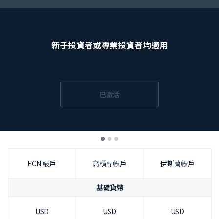
繁體中文
|
Trader
Partners
新手投資者或專業投資者均適用
已激活
ECN 帳戶
高槓桿帳戶
伊斯蘭帳戶
基礎貨幣
USD
USD
USD