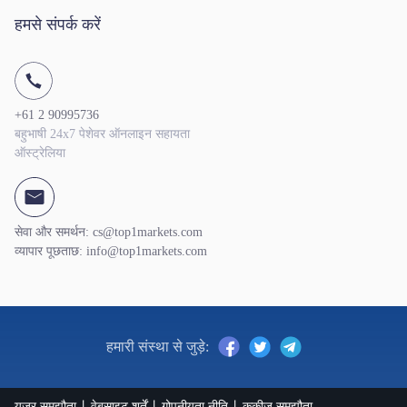
हमसे संपर्क करें
+61 2 90995736
बहुभाषी 24x7 पेशेवर ऑनलाइन सहायता
ऑस्ट्रेलिया
सेवा और समर्थन: cs@top1markets.com
व्यापार पूछताछ: info@top1markets.com
हमारी संस्था से जुड़े:
यूजर समझौता
वेबसाइट शर्तें
गोपनीयता नीति
कुकीज़ समझौता