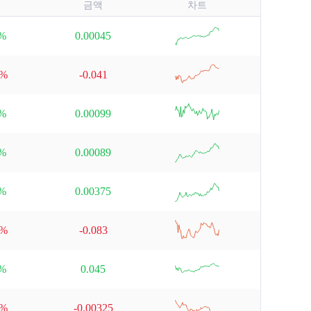
금액
차트
null
6%
0.00045
null
7%
-0.041
null
3%
0.00099
null
9%
0.00089
null
3%
0.00375
null
3%
-0.083
null
3%
0.045
null
8%
-0.00325