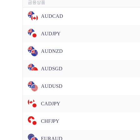
금융상품
AUDCAD
AUDJPY
AUDNZD
AUDSGD
AUDUSD
CADJPY
CHFJPY
EURAUD