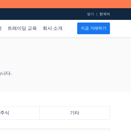
받기
|
한국어
석
트레이딩 교육
회사 소개
지금 거래하기
METATRADER 5
트레이딩 규칙
데이터
온라인 지원
교육용 영상
PC용 Mac
계약 내용
경제 달력
계정은 어떻게 개설하나요?
iOS용 MT5
스프레드 테이블
감정 지수
거래는 어떻게 시작하나요?
습니다.
Android용 MT5
인베스트먼트 뱅크 오더(Investment Bank Order)
수익은 어떻게 내나요?
마틴의 비디오
트레이딩 계정
금 ETF 포지션 보고서
도움말 센터
기초
EIA 원유
이용 약관
ECN 계정
레벨 1
프리미엄 레버리지 계정
레벨 2
이슬람 계정
주식
기타