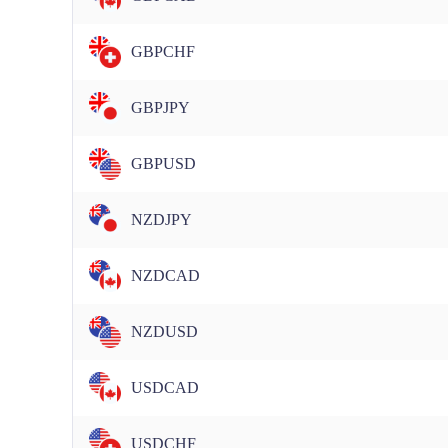
GBPCHF
GBPJPY
GBPUSD
NZDJPY
NZDCAD
NZDUSD
USDCAD
USDCHF