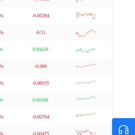
null
9%
-0.00294
null
9%
-0.51
null
6%
0.00439
null
4%
-0.069
null
3%
-0.00035
null
3%
0.00266
null
2%
-0.00704
null
5%
-0.00475