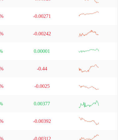
null
8%
-0.00271
null
9%
-0.00242
null
1%
0.00001
null
1%
-0.44
null
7%
-0.0025
null
7%
0.00377
null
5%
-0.00392
null
6%
-0.00312