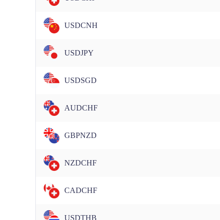
USDCNH
USDJPY
USDSGD
AUDCHF
GBPNZD
NZDCHF
CADCHF
USDTHB