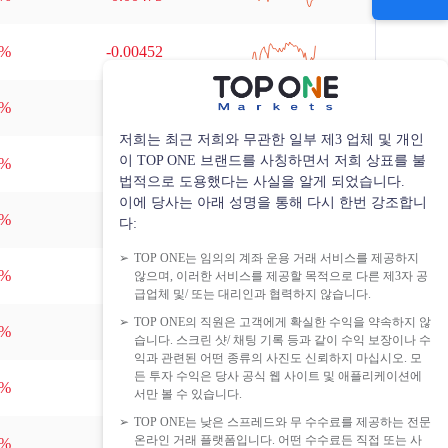
null
7%
-0.00452
null
9%
-0.885
저희는 최근 저희와 무관한 일부 제3 업체 및 개인
이 TOP ONE 브랜드를 사칭하면서 저희 상표를 불
null
6%
-0.00508
법적으로 도용했다는 사실을 알게 되었습니다.
이에 당사는 아래 성명을 통해 다시 한번 강조합니
null
7%
-0.00027
다:
TOP ONE는 임의의 계좌 운용 거래 서비스를 제공하지
null
5%
-0.00287
않으며, 이러한 서비스를 제공할 목적으로 다른 제3자 공
급업체 및/ 또는 대리인과 협력하지 않습니다.
TOP ONE의 직원은 고객에게 확실한 수익을 약속하지 않
null
6%
-0.0006
습니다. 스크린 샷/ 채팅 기록 등과 같이 수익 보장이나 수
익과 관련된 어떤 종류의 사진도 신뢰하지 마십시오. 모
든 투자 수익은 당사 공식 웹 사이트 및 애플리케이션에
null
6%
-0.0005
서만 볼 수 있습니다.
TOP ONE는 낮은 스프레드와 무 수수료를 제공하는 전문
온라인 거래 플랫폼입니다. 어떤 수수료든 직접 또는 사
null
5%
-0.187