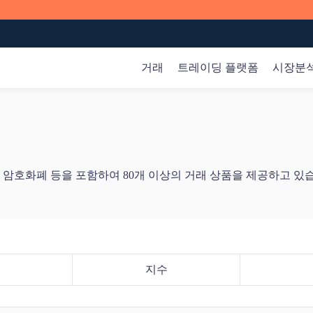
거래
트레이딩 플랫폼
시장분
글로벌 시장
시장분석
온라인 코스
회사
외환
트레이딩 분석
기본
회사 소개
암
한 다양한 다운로드 방식과 기기를 지원하고 있습니다.
하
일반>
상품
시장 인사이트
자귀
제휴 프로그램
 주류 암호화폐 등을 포함하여 80개 이상의 거래 상품을 제공하고 있
고
지수
시장 기회
제품
고객 자금 보호
욱
주식
거래
암호화폐
기초
전문인
지수
웹 트레이더
다운로드를 하시려면 스캔을 해주세요.