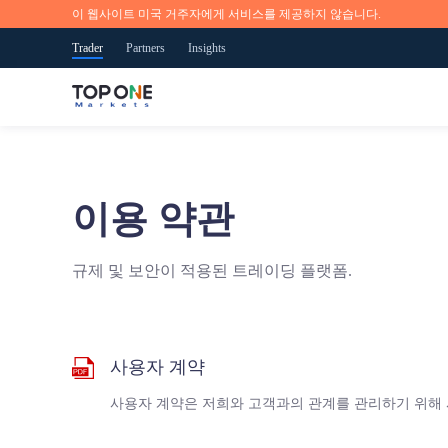
이 웹사이트 미국 거주자에게 서비스를 제공하지 않습니다.
Trader
Partners
Insights
글로벌 시장으로 접근하기
언제 어디서든지 거래해보세요.
시장 뉴스 및 연구
교육 개요
TOP ONE 소개
이용 약관
35개 이상의 외화 통화 쌍, 금, 석유, 주식, 지수 및 주류 
iOS, 안드로이드, 웹 및 MT5 트레이딩 플랫폼을 포함
실시간 시장 상황과 기회, 트레이딩 개념 및 전문적인 전
TOP ONE에서는 트레이딩 프로세스의 여러분이 어느 단
저희는 신뢰할 수 있는 온라인 트레이딩 서비스를 제공
호화폐 등을 포함하여 80개 이상의 거래 상품을 제공하
략 참고사항, 최근 상황을 잘 파악해두세요.
계에 있는지 도움을 드릴 수 있습니다.
는 업체입니다. 저희의 혁신적인 플랫폼과 애플리케이션
규제 및 보안이 적용된 트레이딩 플랫폼.
있습니다.
을 통해 투자자분들은 금융 시장에서 글로벌 상품을 더
일반>
빠르게 거래하실 수 있습니다.
지금 트레이딩을 시작하세요.
지금 트레이딩을 시작하세요.
사용자 계약
또는
무료 데모 계정을 사용해보세요.
App Store
Google Play
Android APK
또는
사용자 계약은 저희와 고객과의 관계를 관리하기 위해
무료 데모 계정을 사용해보세요.