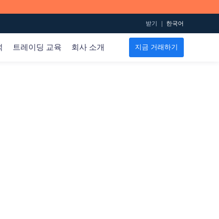
받기
|
한국어
석
트레이딩 교육
회사 소개
지금 거래하기
METATRADER 5
트레이딩 규칙
데이터
온라인 지원
교육용 영상
PC용 Mac
계약 내용
경제 달력
계정은 어떻게 개설하나요?
iOS용 MT5
스프레드 테이블
감정 지수
거래는 어떻게 시작하나요?
Android용 MT5
인베스트먼트 뱅크 오더(Investment Bank Order)
수익은 어떻게 내나요?
마틴의 비디오
트레이딩 계정
금 ETF 포지션 보고서
도움말 센터
기초
EIA 원유
이용 약관
ECN 계정
레벨 1
프리미엄 레버리지 계정
레벨 2
이슬람 계정