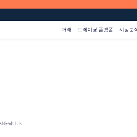
거래
트레이딩 플랫폼
시장분
글로벌 시장
시장분석
온라인 코스
회사
외환
트레이딩 분석
기본
회사 소개
암
한 다양한 다운로드 방식과 기기를 지원하고 있습니다.
하
일반>
상품
시장 인사이트
자귀
제휴 프로그램
고
지수
시장 기회
제품
고객 자금 보호
욱
주식
거래
암호화폐
기초
전문인
웹 트레이더
다운로드를 하시려면 스캔을 해주세요.
 사용됩니다.