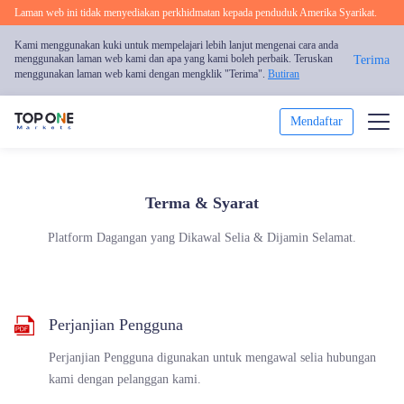
Laman web ini tidak menyediakan perkhidmatan kepada penduduk Amerika Syarikat.
Kami menggunakan kuki untuk mempelajari lebih lanjut mengenai cara anda
menggunakan laman web kami dan apa yang kami boleh perbaik. Teruskan
Terima
menggunakan laman web kami dengan mengklik "Terima".
Butiran
Mendaftar
Dagang
Terma & Syarat
Platform
Platform Dagangan yang Dikawal Selia & Dijamin Selamat.
Analisis Pasaran
Pendidikan
Perjanjian Pengguna
Promosi
Perjanjian Pengguna digunakan untuk mengawal selia hubungan
kami dengan pelanggan kami.
Mengenai Kami