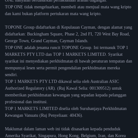
ONE hanyalah berdasarkan perlaksanaan arahan dagangan.
TOP ONE tidak mengeluarkan, membeli atau menjual mata wang kripto
dan kami bukan platform pertukaran mata wang kripto.
TOPONE Group didaftarkan di Kepulauan Cayman, dengan alamat yang
didaftarkan: Buckingham Square, Phase 2, 2nd FI, 720 West Bay Road,
George Town, Grand Cayman, Cayman Islands.
TOP ONE adalah jenama runcit TOPONE Group. Ini termasuk TOP 1
MARKETS PTY LTD dan TOP 1 MARKETS LIMITED. Syarikat
syarikat ini menyediakan perkhidmatan di bawah peraturan tempatan dan
mempunyai lesen serta permit pengendalian perkhidmatan mereka
sendiri.
TOP 1 MARKETS PTY LTD dikawal selia oleh Australian ASIC
Authorized Regulatory (AR). (Ruj Kawal Selia: 001309512) untuk
memberikan perkhidmatan kewangan yang sepadan kepada pelanggan
profesional dan institusi.
TOP 1 MARKETS LIMITED diselia oleh Suruhanjaya Perkhidmatan
Kewangan Vanuatu (Ruj Penyeliaan: 40436).
Maklumat dalam laman web ini tidak disasarkan kepada penduduk
Amerika Syarikat, Singapura, Hong Kong, Belgium, Iran, dan Korea