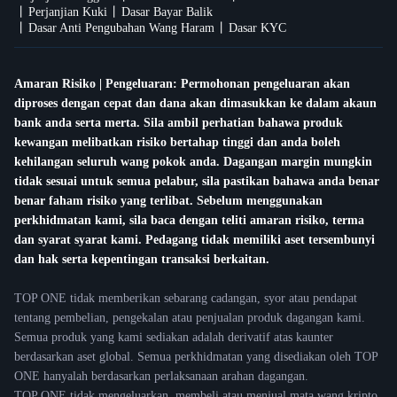
Perjanjian Kuki
Dasar Bayar Balik
Dasar Anti Pengubahan Wang Haram
Dasar KYC
Amaran Risiko | Pengeluaran: Permohonan pengeluaran akan
diproses dengan cepat dan dana akan dimasukkan ke dalam akaun
bank anda serta merta. Sila ambil perhatian bahawa produk
kewangan melibatkan risiko bertahap tinggi dan anda boleh
kehilangan seluruh wang pokok anda. Dagangan margin mungkin
tidak sesuai untuk semua pelabur, sila pastikan bahawa anda benar
benar faham risiko yang terlibat. Sebelum menggunakan
perkhidmatan kami, sila baca dengan teliti amaran risiko, terma
dan syarat syarat kami. Pedagang tidak memiliki aset tersembunyi
dan hak serta kepentingan transaksi berkaitan.
TOP ONE tidak memberikan sebarang cadangan, syor atau pendapat
tentang pembelian, pengekalan atau penjualan produk dagangan kami.
Semua produk yang kami sediakan adalah derivatif atas kaunter
berdasarkan aset global. Semua perkhidmatan yang disediakan oleh TOP
ONE hanyalah berdasarkan perlaksanaan arahan dagangan.
TOP ONE tidak mengeluarkan, membeli atau menjual mata wang kripto