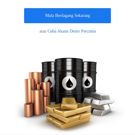
Melayu
Mula Berdagang Sekarang
|
Trader
Partners
atau
Cuba Akaun Demo Percuma