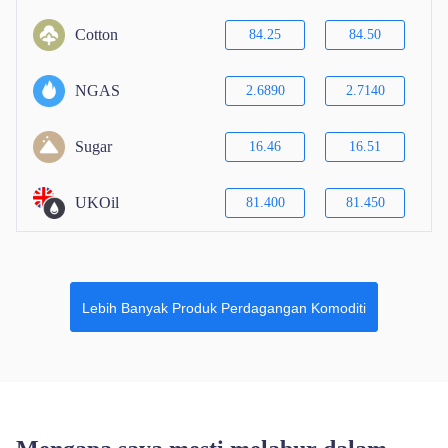
Cotton
84.25
84.50
NGAS
2.6890
2.7140
Sugar
16.46
16.51
UKOil
81.400
81.450
Lebih Banyak Produk Perdagangan Komoditi