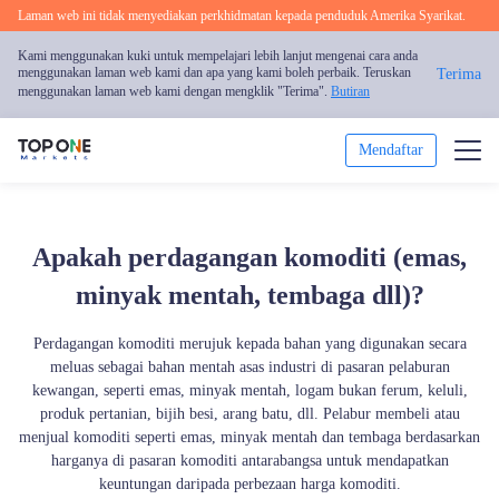
Laman web ini tidak menyediakan perkhidmatan kepada penduduk Amerika Syarikat.
Kami menggunakan kuki untuk mempelajari lebih lanjut mengenai cara anda
menggunakan laman web kami dan apa yang kami boleh perbaik. Teruskan
Terima
menggunakan laman web kami dengan mengklik "Terima".
Butiran
Mendaftar
Dagang
Apakah perdagangan komoditi (emas,
Platform
minyak mentah, tembaga dll)?
Analisis Pasaran
Perdagangan komoditi merujuk kepada bahan yang digunakan secara
meluas sebagai bahan mentah asas industri di pasaran pelaburan
Pendidikan
kewangan, seperti emas, minyak mentah, logam bukan ferum, keluli,
produk pertanian, bijih besi, arang batu, dll. Pelabur membeli atau
Promosi
menjual komoditi seperti emas, minyak mentah dan tembaga berdasarkan
harganya di pasaran komoditi antarabangsa untuk mendapatkan
keuntungan daripada perbezaan harga komoditi.
Mengenai Kami