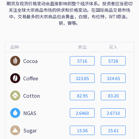
期货及现货价格变动会直接影响到整个经济体系。投资者应当密切
关注全球大宗商品市场的供求和价格变动。在国际商品交易市场
中，交易最多的大宗商品包含黄金，白银，布伦特，WTI原油，
铜，镍等。
品种
卖出
买入
Cocoa
5716
5728
Coffee
323.85
324.65
Cotton
82.95
83.20
NGAS
2.6460
2.6710
Sugar
15.56
15.61