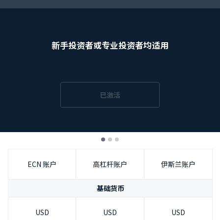
简体中文
|
Trader
Partners
新手投资者或专业投资者均适用
已激活
ECN 账户
高杠杆账户
伊斯兰账户
基础货币
USD
USD
USD