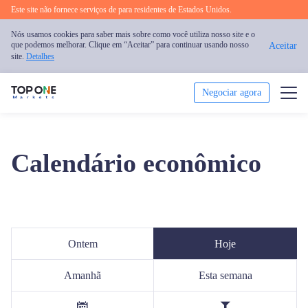
Este site não fornece serviços de para residentes de Estados Unidos.
Nós usamos cookies para saber mais sobre como você utiliza nosso site e o
que podemos melhorar. Clique em “Aceitar” para continuar usando nosso
Aceitar
site.
Detalhes
Negociar agora
Negociar
Calendário econômico
Plataforma
Análise
Educação
Ontem
Hoje
Promoção
Amanhã
Esta semana
Sobre nós