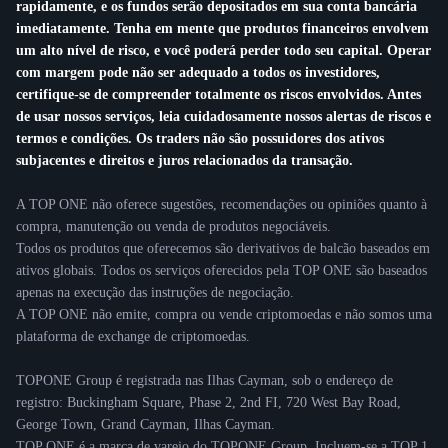
rapidamente, e os fundos serão depositados em sua conta bancária
imediatamente. Tenha em mente que produtos financeiros envolvem
um alto nível de risco, e você poderá perder todo seu capital. Operar
com margem pode não ser adequado a todos os investidores,
certifique-se de compreender totalmente os riscos envolvidos. Antes
de usar nossos serviços, leia cuidadosamente nossos alertas de riscos e
termos e condições. Os traders não são possuidores dos ativos
subjacentes e direitos e juros relacionados da transação.
A TOP ONE não oferece sugestões, recomendações ou opiniões quanto à
compra, manutenção ou venda de produtos negociáveis.
Todos os produtos que oferecemos são derivativos de balcão baseados em
ativos globais. Todos os serviços oferecidos pela TOP ONE são baseados
apenas na execução das instruções de negociação.
A TOP ONE não emite, compra ou vende criptomoedas e não somos uma
plataforma de exchange de criptomoedas.
TOPONE Group é registrada nas Ilhas Cayman, sob o endereço de
registro: Buckingham Square, Phase 2, 2nd FI, 720 West Bay Road,
George Town, Grand Cayman, Ilhas Cayman.
TOP ONE é a marca de varejo do TOPONE Group. Incluem-se a TOP 1