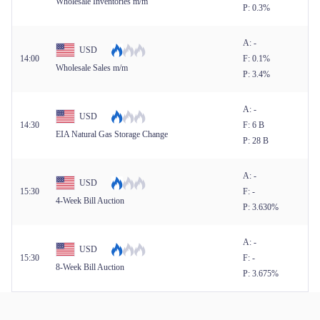
Wholesale Inventories m/m
P: 0.3%
A: -
USD
14:00
F: 0.1%
Wholesale Sales m/m
P: 3.4%
A: -
USD
14:30
F: 6 B
EIA Natural Gas Storage Change
P: 28 B
A: -
USD
15:30
F: -
4-Week Bill Auction
P: 3.630%
A: -
USD
15:30
F: -
8-Week Bill Auction
P: 3.675%