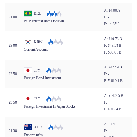
A: 14.00%
BRL
21:00
F: -
BCB Interest Rate Decision
P: 14.25%
A: $​49.73 B
KRW
23:00
F: $​43.58 B
Current Account
P: $​38.61 B
A: ¥​477.9 B
JPY
23:50
F: -
Foreign Bond Investment
P: ¥​-810.1 B
A: ¥​-392.5 B
JPY
23:50
F: -
Foreign Investment in Japan Stocks
P: ¥​912.4 B
A: 9.6%
AUD
01:30
F: -
Exports m/m