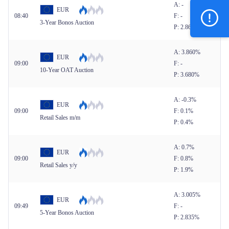
A: -
EUR
08:40
F: -
3-Year Bonos Auction
P: 2.867%
A: 3.860%
EUR
09:00
F: -
10-Year OAT Auction
P: 3.680%
A: -0.3%
EUR
09:00
F: 0.1%
Retail Sales m/m
P: 0.4%
A: 0.7%
EUR
09:00
F: 0.8%
Retail Sales y/y
P: 1.9%
A: 3.005%
EUR
09:49
F: -
5-Year Bonos Auction
P: 2.835%