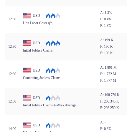
A: 1.3%
USD
12:30
F: 0.4%
Unit Labor Costs q/q
P: 1.3%
A: 199 K
USD
12:30
F: 196 K
Initial Jobless Claims
P: 198 K
A: 1.801 M
USD
12:30
F: 1.772 M
Continuing Jobless Claims
P: 1.777 M
A: 198.750 K
USD
12:30
F: 200.345 K
Initial Jobless Claims 4-Week Average
P: 203.250 K
A: -
USD
14:00
F: 0.3%