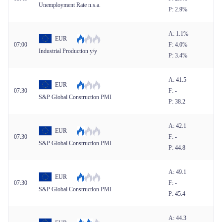
Unemployment Rate n.s.a.
P: 2.9%
A: 1.1%
EUR
07:00
F: 4.0%
Industrial Production y/y
P: 3.4%
A: 41.5
EUR
07:30
F: -
S&P Global Construction PMI
P: 38.2
A: 42.1
EUR
07:30
F: -
S&P Global Construction PMI
P: 44.8
A: 49.1
EUR
07:30
F: -
S&P Global Construction PMI
P: 45.4
A: 44.3