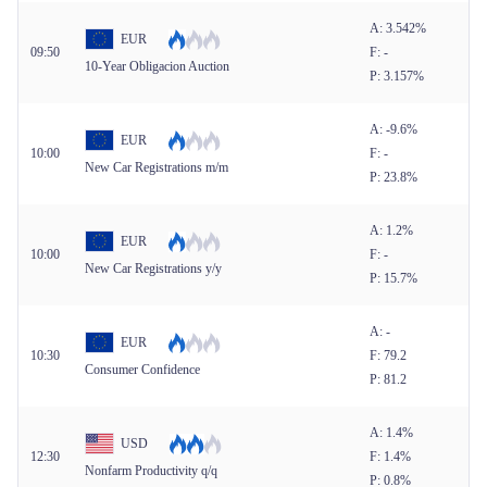
A: 3.542%
EUR
09:50
F: -
10-Year Obligacion Auction
P: 3.157%
A: -9.6%
EUR
10:00
F: -
New Car Registrations m/m
P: 23.8%
A: 1.2%
EUR
10:00
F: -
New Car Registrations y/y
P: 15.7%
A: -
EUR
10:30
F: 79.2
Consumer Confidence
P: 81.2
A: 1.4%
USD
12:30
F: 1.4%
Nonfarm Productivity q/q
P: 0.8%