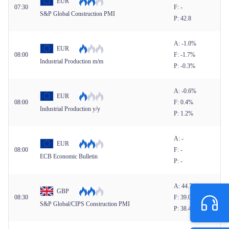
EUR
07:30
F: -
S&P Global Construction PMI
P: 42.8
A: -1.0%
EUR
08:00
F: -1.7%
Industrial Production m/m
P: -0.3%
A: -0.6%
EUR
08:00
F: 0.4%
Industrial Production y/y
P: 1.2%
A: -
EUR
08:00
F: -
ECB Economic Bulletin
P: -
A: 44.7
GBP
08:30
F: 39.0
S&P Global/CIPS Construction PMI
P: 38.4