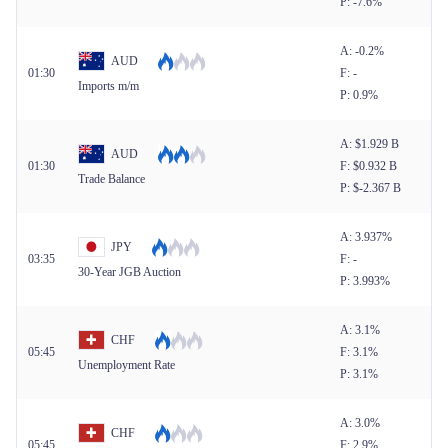
P: -7.6%
A: -0.2%
AUD
01:30
F: -
Imports m/m
P: 0.9%
A: $​1.929 B
AUD
01:30
F: $​0.932 B
Trade Balance
P: $​-2.367 B
A: 3.937%
JPY
03:35
F: -
30-Year JGB Auction
P: 3.993%
A: 3.1%
CHF
05:45
F: 3.1%
Unemployment Rate
P: 3.1%
A: 3.0%
CHF
05:45
F: 2.9%