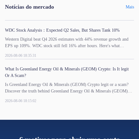
Notícias do mercado
Mais
WDC Stock Analysis：Expected Q2 Sales, But Shares Tank 10%
Western Digital beat Q4 2026 estimates with 44% revenue growth and
EPS up 109%. WDC stock still fell 16% after hours. Here's what
investors were really watching.
2026-08-06 18:35:31
What Is Greenland Energy Oil & Minerals (GEOM) Crypto: Is It legit
Or A Scam?
Is Greenland Energy Oil & Minerals (GEOM) Crypto legit or a scam?
Discover the truth behind Greenland Energy Oil & Minerals (GEOM)
crypto and the risks before investing in this energy-themed token.
2026-08-06 18:15:02