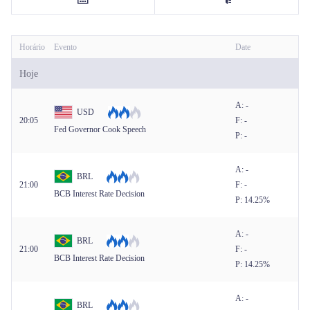
Português
Horário
Evento
Date
|
Trader
Partners
Hoje
A: -
USD
20:05
F: -
Fed Governor Cook Speech
P: -
A: -
BRL
21:00
F: -
BCB Interest Rate Decision
P: 14.25%
A: -
BRL
21:00
F: -
BCB Interest Rate Decision
P: 14.25%
A: -
BRL