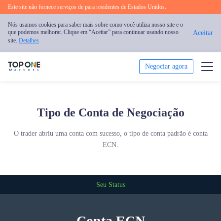
Este site não fornece serviços de para residentes de Estados Unidos.
Nós usamos cookies para saber mais sobre como você utiliza nosso site e o
que podemos melhorar. Clique em “Aceitar” para continuar usando nosso
Aceitar
site.
Detalhes
Negociar agora
Negociar
Tipo de Conta de Negociação
Plataforma
O trader abriu uma conta com sucesso, o tipo de conta padrão é conta
Análise
ECN.
Educação
Seu Status
Promoção
Conta ECN
Sobre nós