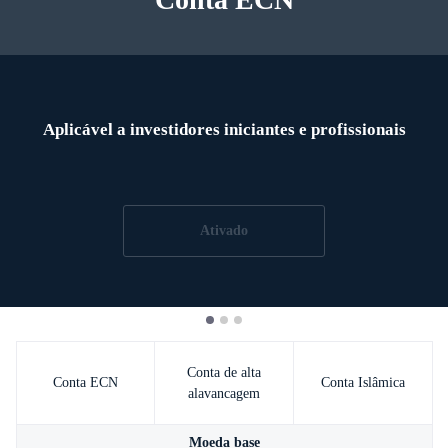
Português
|
Trader
Partners
Aplicável a investidores iniciantes e profissionais
Ativado
Conta de alta
Conta ECN
Conta Islâmica
alavancagem
Moeda base