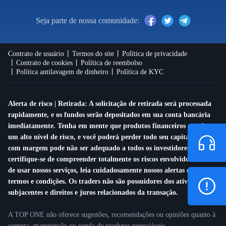
Seja parte de nossa comunidade:
Português
|
Trader
Partners
Contrato de usuário
Termos do site
Política de privacidade
Contrato de cookies
Política de reembolso
Política antilavagem de dinheiro
Política de KYC
Alerta de risco | Retirada: A solicitação de retirada será processada
rapidamente, e os fundos serão depositados em sua conta bancária
imediatamente. Tenha em mente que produtos financeiros envolvem
um alto nível de risco, e você poderá perder todo seu capital. Operar
com margem pode não ser adequado a todos os investidores,
certifique-se de compreender totalmente os riscos envolvidos. Antes
de usar nossos serviços, leia cuidadosamente nossos alertas de riscos e
termos e condições. Os traders não são possuidores dos ativos
subjacentes e direitos e juros relacionados da transação.
A TOP ONE não oferece sugestões, recomendações ou opiniões quanto à
compra, manutenção ou venda de produtos negociáveis.