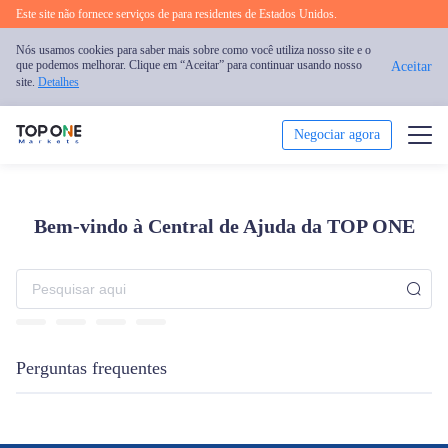
Este site não fornece serviços de para residentes de Estados Unidos.
Nós usamos cookies para saber mais sobre como você utiliza nosso site e o
que podemos melhorar. Clique em “Aceitar” para continuar usando nosso
Aceitar
site.
Detalhes
Negociar agora
Negociar
Bem-vindo à Central de Ajuda da TOP ONE
Plataforma
Análise
Educação
Perguntas frequentes
Promoção
Sobre nós