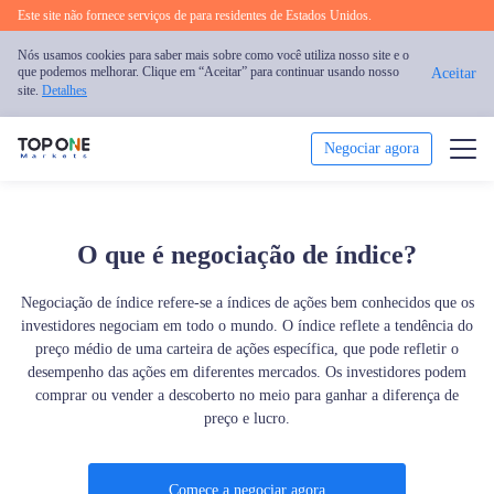
Este site não fornece serviços de para residentes de Estados Unidos.
Nós usamos cookies para saber mais sobre como você utiliza nosso site e o
que podemos melhorar. Clique em “Aceitar” para continuar usando nosso
Aceitar
site.
Detalhes
Negociar agora
Negociar
O que é negociação de índice?
Plataforma
Negociação de índice refere-se a índices de ações bem conhecidos que os
Análise
investidores negociam em todo o mundo. O índice reflete a tendência do
preço médio de uma carteira de ações específica, que pode refletir o
desempenho das ações em diferentes mercados. Os investidores podem
Educação
comprar ou vender a descoberto no meio para ganhar a diferença de
preço e lucro.
Promoção
Sobre nós
Comece a negociar agora